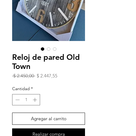
Reloj de pared Old
Town
Precio
Precio
 $ 2.450,00 
$ 2.447,55
de
oferta
Cantidad
*
Agregar al carrito
Realizar compra