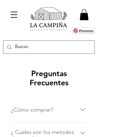
Pinterest
Preguntas
Frecuentes
¿Cómo comprar?
Navegá por nuestra web, agrega
todos los productos que quieras a
¿ Cuales son los metodos