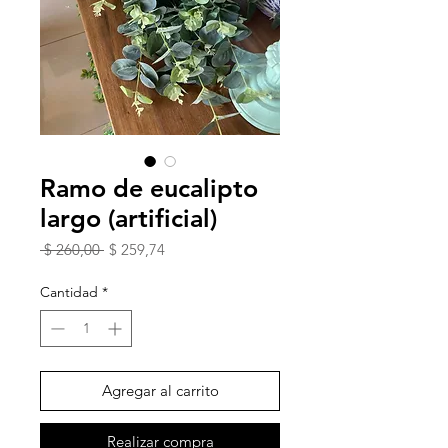
Ramo de eucalipto
largo (artificial)
Precio
Precio
 $ 260,00 
$ 259,74
de
oferta
Cantidad
*
Agregar al carrito
Realizar compra