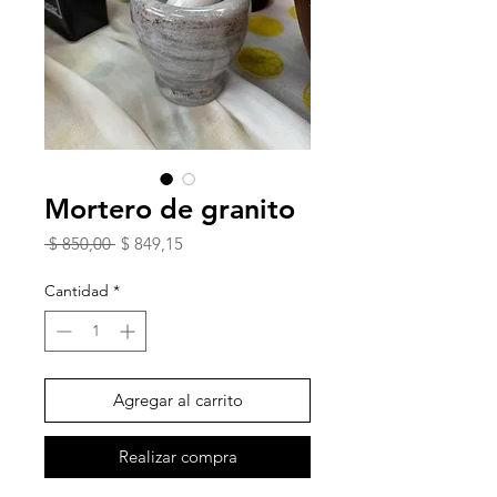
Mortero de granito
Precio
Precio
 $ 850,00 
$ 849,15
de
oferta
Cantidad
*
Agregar al carrito
Realizar compra