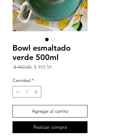
Bowl esmaltado
verde 500ml
Precio
Precio
 $ 460,00 
$ 459,54
de
oferta
Cantidad
*
Agregar al carrito
Realizar compra