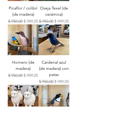
Picaflor / colibrí
Oveja Texel (de
(de madera)
cerámica)
Precio
Precio de oferta
Precio
Precio de oferta
$ 950,00
$ 949,05
$ 950,00
$ 949,05
Hornero (de
Cardenal azul
madera)
(de madera) con
patas
Precio
Precio de oferta
$ 950,00
$ 949,05
Precio
Precio de oferta
$ 950,00
$ 949,05