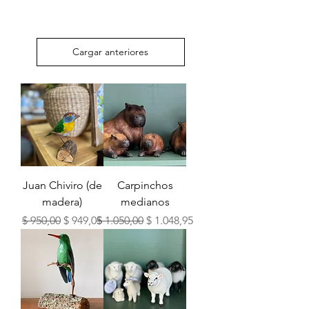
Cargar anteriores
Juan Chiviro (de
Carpinchos
madera)
medianos
Precio
Precio de oferta
Precio
Precio de oferta
$ 950,00
$ 949,05
$ 1.050,00
$ 1.048,95