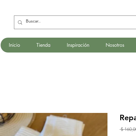
Inicio
Tienda
Inspiración
Nosotros
Rep
 $ 160,0