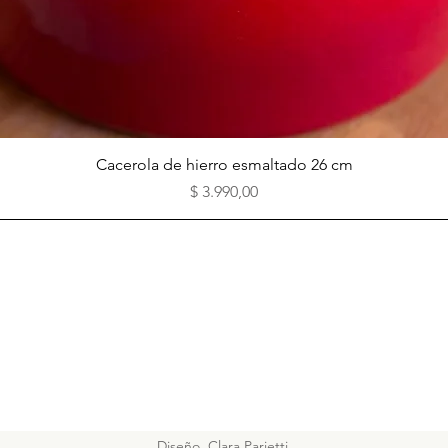
Vista rápida
Cacerola de hierro esmaltado 26 cm
Precio
$ 3.990,00
Diseño Clara Parietti