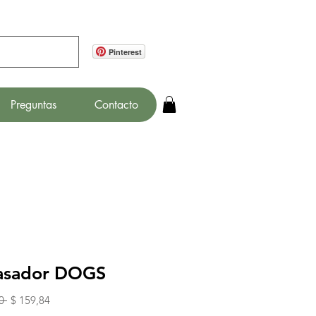
Pinterest
Preguntas
Contacto
asador DOGS
Precio
Precio
0 
$ 159,84
de