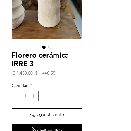
Florero cerámica
IRRE 3
Precio
Precio
 $ 1.450,00 
$ 1.448,55
de
oferta
Cantidad
*
Agregar al carrito
Realizar compra