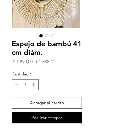
Espejo de bambú 41
cm diám.
Precio
Precio
 $ 1.890,00 
$ 1.888,11
de
oferta
Cantidad
*
Agregar al carrito
Realizar compra