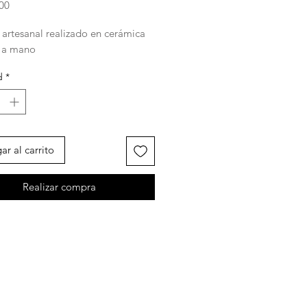
Precio
,00
 artesanal realizado en cerámica
 a mano
d
*
ar al carrito
Realizar compra