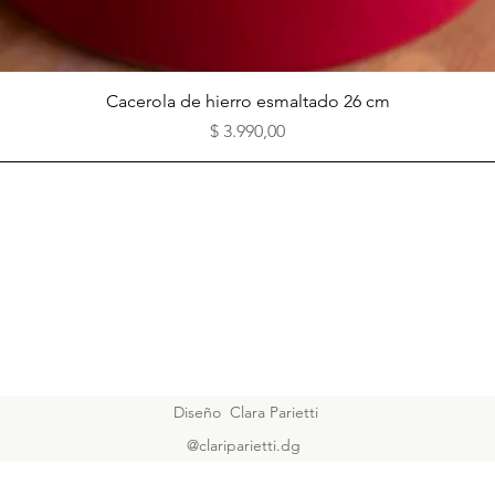
Vista rápida
Cacerola de hierro esmaltado 26 cm
Precio
$ 3.990,00
Diseño Clara Parietti
@clariparietti.dg