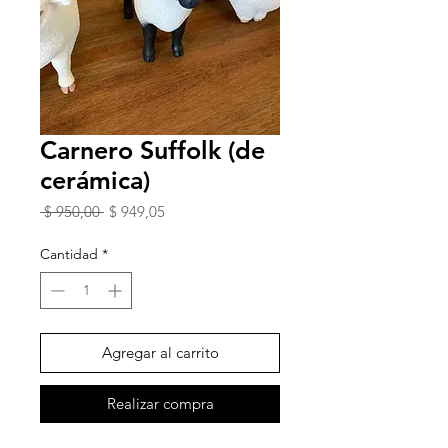
Carnero Suffolk (de
cerámica)
Precio
Precio
 $ 950,00 
$ 949,05
de
oferta
Cantidad
*
Agregar al carrito
Realizar compra