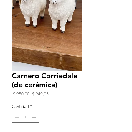
Carnero Corriedale
(de cerámica)
Precio
Precio
 $ 950,00 
$ 949,05
de
oferta
Cantidad
*