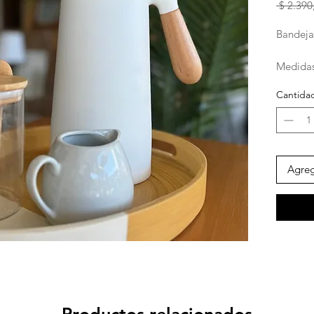
 $ 2.390
Bandeja
Medidas
ancho x
Cantida
Agreg
Productos relacionados