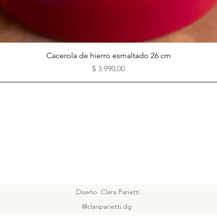
Vista rápida
Cacerola de hierro esmaltado 26 cm
Precio
$ 3.990,00
Diseño Clara Parietti
@clariparietti.dg